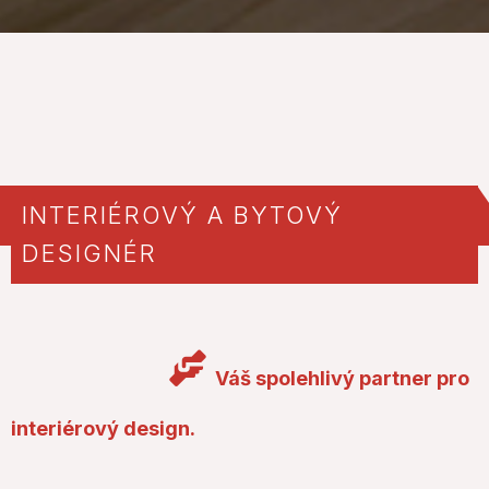
INTERIÉROVÝ A BYTOVÝ
DESIGNÉR
Váš spolehlivý partner pro
interiérový design.
Jmenuji se
Lenka Krestová
a jsem profesionální