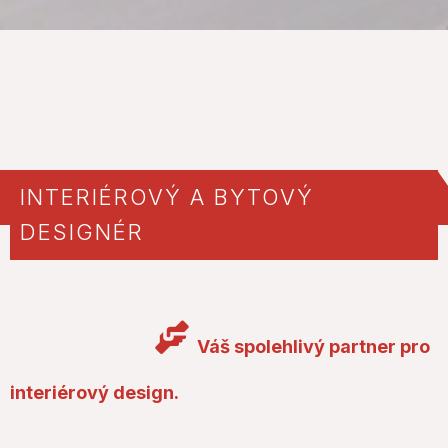
INTERIÉROVÝ A BYTOVÝ
DESIGNÉR
Váš spolehlivý partner pro
interiérový design.
Jmenuji se
Lenka Krestová
a jsem profesionální